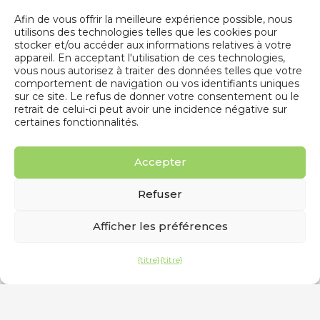
Afin de vous offrir la meilleure expérience possible, nous
utilisons des technologies telles que les cookies pour
stocker et/ou accéder aux informations relatives à votre
appareil. En acceptant l'utilisation de ces technologies,
vous nous autorisez à traiter des données telles que votre
Regardez l'interview d'Abdelkrim
comportement de navigation ou vos identifiants uniques
Benamar sur BFM Business
sur ce site. Le refus de donner votre consentement ou le
retrait de celui-ci peut avoir une incidence négative sur
certaines fonctionnalités.
20.06.22
Actualité
Il y a quelques jours, Abdelkrim Benamar,
Accepter
PDG de PowerUp, a été interviewé par
Sandra...
Refuser
Afficher les préférences
1
2
{titre}
{titre}