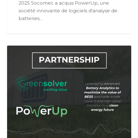
2025 Socomec a acquis PowerUp, une
société innovante de logiciels d'analyse de
batteries…